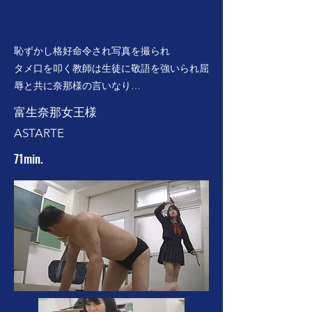
恥ずかし格好命令され写真を撮られ
タメ口を叩く教師は生徒に敬語を強いられ屈
辱と共に奈那様の言いなり…
富生奈那女王様
ASTARTE
71min.