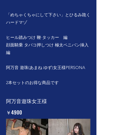
「めちゃくちゃにして下さい」とひるみ跪く
ハードマゾ
ヒール踏みつけ 鞭·タッカー 編
顔面騎乗 タバコ押しつけ 極太ペニバン挿入
編
阿万音 遊珠(あまね ゆず)女王様PERSONA
2本セットのお得な商品です
阿万音遊珠女王様
￥4900